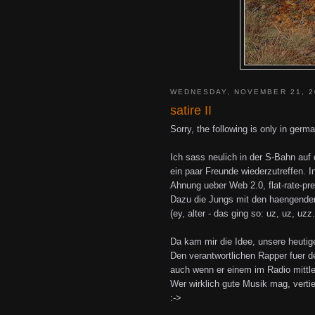
WEDNESDAY, NOVEMBER 21, 2
satire II
Sorry, the following is only in germa
Ich sass neulich in der S-Bahn au
ein paar Freunde wiederzutreffen. I
Ahnung ueber Web 2.0, flat-rate-pr
Dazu die Jungs mit den haengende
(ey, alter - das ging so: uz, uz, u
Da kam mir die Idee, unsere heuti
Den verantwortlichen Rapper fuer d
auch wenn er einem im Radio mittler
Wer wirklich gute Musik mag, vertief
:->