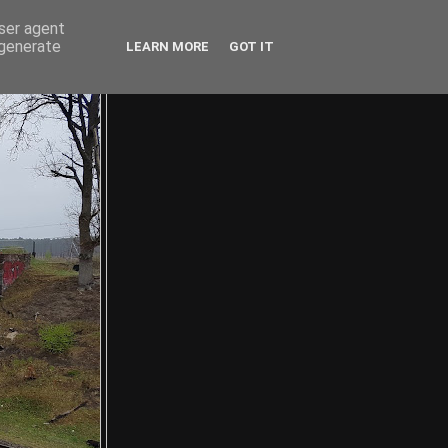
user agent
 generate
LEARN MORE
GOT IT