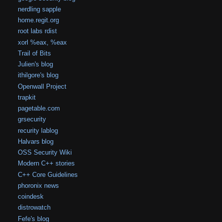
nerdling sapple
home.regit.org
root labs rdist
xorl %eax, %eax
Trail of Bits
Julien's blog
ithilgore's blog
Openwall Project
trapkit
pagetable.com
grsecurity
recurity lablog
Halvars blog
OSS Security Wiki
Modern C++ stories
C++ Core Guidelines
phoronix news
coindesk
distrowatch
Fefe's blog