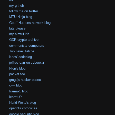
my github
follow me on twitter
MTU Ninja blog
Geoff Hustons network blog
bits please
my aimful life
GDR crypto archive
communists computers
Top Level Telcos
Kees' codeblog
jeffrey carr on cyberwar
Nion's blog
packet foo
grugq's hacker opsec
c++ blog
frama-C blog
lcamtuf's
Harld Welte's blog
openbts chronicles
google security blog