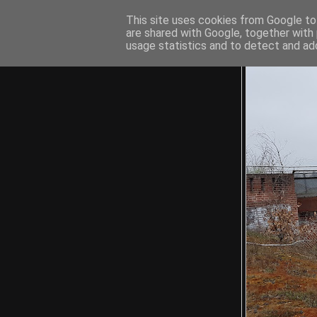
This site uses cookies from Google to 
are shared with Google, together with 
usage statistics and to detect and ad