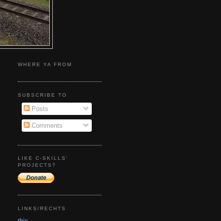
WHERE YA FROM
SUBSCRIBE TO
Posts
Comments
LIKE C-SKILLS'
PROJECTS?
LINKS/RECHTS
this