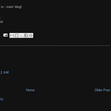
n - mein' blog!
,
nd
52 AM
Home
Older Post
m)