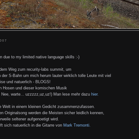
007
n due to my limited native language skills :-)
f dem Weg zum recurity-labs summit, um
n der S-Bahn um mich herum lauter wirklich tolle Leute mit viel
eise und natuerlich - BLOGS!
n Hosen und dieser komischen Musik
zz. Nee, warte... uzzzzz,uz,uz!) Man lese mehr dazu
hier.
ge Welt in einem kleinen Gedicht zusammenzufassen.
en Originalsong werden die Meisten sicher leidlich kennen,
weile seltener aufgenoetigt wird.
t sich natuerlich in die Gitarre von
Mark Tremonti
.